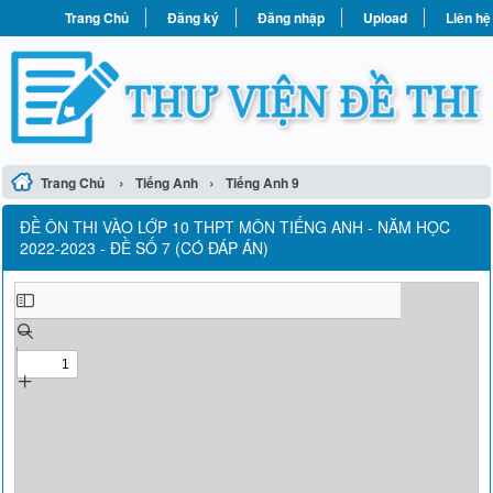
Trang Chủ
Đăng ký
Đăng nhập
Upload
Liên hệ
›
›
Trang Chủ
Tiếng Anh
Tiếng Anh 9
ĐỀ ÔN THI VÀO LỚP 10 THPT MÔN TIẾNG ANH - NĂM HỌC
2022-2023 - ĐỀ SỐ 7 (CÓ ĐÁP ÁN)