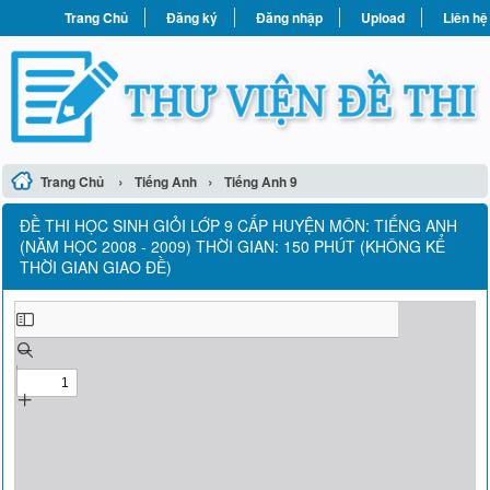
Trang Chủ
Đăng ký
Đăng nhập
Upload
Liên hệ
›
›
Trang Chủ
Tiếng Anh
Tiếng Anh 9
ĐỀ THI HỌC SINH GIỎI LỚP 9 CẤP HUYỆN MÔN: TIẾNG ANH
(NĂM HỌC 2008 - 2009) THỜI GIAN: 150 PHÚT (KHÔNG KỂ
THỜI GIAN GIAO ĐỀ)