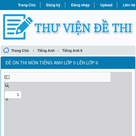
Trang Chủ
Đăng ký
Đăng nhập
Upload
Liên hệ
›
›
Trang Chủ
Tiếng Anh
Tiếng Anh 6
ĐỀ ÔN THI MÔN TIẾNG ANH LỚP 5 LÊN LỚP 6