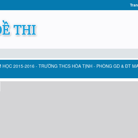
Tran
M HỌC 2015-2016 - TRƯỜNG THCS HÒA TỊNH - PHÒNG GD & ĐT M