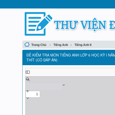
›
›
Trang Chủ
Tiếng Anh
Tiếng Anh 6
ĐỀ KIỂM TRA MÔN TIẾNG ANH LỚP 6 HỌC KỲ I NĂ
THÍT (CÓ ĐÁP ÁN)