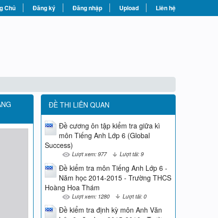
g Chủ
Đăng ký
Đăng nhập
Upload
Liên hệ
ANG
ĐỀ THI LIÊN QUAN
Đề cương ôn tập kiểm tra giữa kì
môn Tiếng Anh Lớp 6 (Global
Success)
Lượt xem: 977
Lượt tải: 9
Đề kiểm tra môn Tiếng Anh Lớp 6 -
Năm học 2014-2015 - Trường THCS
Hoàng Hoa Thám
Lượt xem: 1280
Lượt tải: 0
Đề kiểm tra định kỳ môn Anh Văn