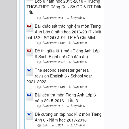
Lớp 6 năm học 2015-2016 - Trường
THCS-THPT Đông Du - Sở GD & ĐT Đắk
Lắk
Lượt xem: 964
Lượt tải: 0
Bài khảo sát trắc nghiệm môn Tiếng
Anh Lớp 6 năm học 2016-2017 - Mã
bài 132 - Sở GD & ĐT TP Hồ Chí Minh
Lượt xem: 1142
Lượt tải: 0
Đề thi giữa kì 1 môn Tiếng Anh Lớp
6 Sách Right on! (Có đáp án)
Lượt xem: 2861
Lượt tải: 6
The second semester general
revision English 6 - School year
2021-2022
Lượt xem: 1149
Lượt tải: 3
Bài kiểu tra môn Tiếng Anh Lớp 6
năm 2015-2016 - Lần 3
Lượt xem: 937
Lượt tải: 0
Đề cương ôn tập học kì 2 môn Tiếng
Anh 6 - Năm học 2017-2018
Lượt xem: 861
Lượt tải: 0