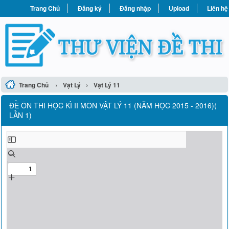
Trang Chủ
Đăng ký
Đăng nhập
Upload
Liên hệ
›
›
Trang Chủ
Vật Lý
Vật Lý 11
ĐỀ ÔN THI HỌC KÌ II MÔN VẬT LÝ 11 (NĂM HỌC 2015 - 2016)(
LẦN 1)