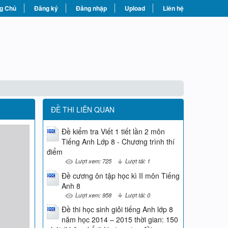
g Chủ
Đăng ký
Đăng nhập
Upload
Liên hệ
ĐỀ THI LIÊN QUAN
Đề kiểm tra Viết 1 tiết lần 2 môn
Tiếng Anh Lớp 8 - Chương trình thí
điểm
Lượt xem: 725
Lượt tải: 1
Đề cương ôn tập học kì II môn Tiếng
Anh 8
Lượt xem: 958
Lượt tải: 0
Đề thi học sinh giỏi tiếng Anh lớp 8
năm học 2014 – 2015 thời gian: 150