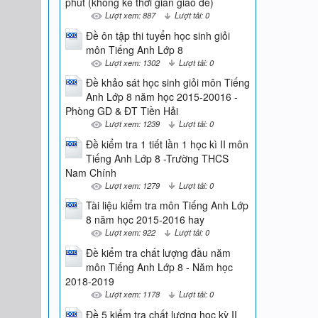
phút (không kể thời gian giao đề)
Lượt xem: 887
Lượt tải: 0
Đề ôn tập thi tuyển học sinh giỏi
môn Tiếng Anh Lớp 8
Lượt xem: 1302
Lượt tải: 0
Đề khảo sát học sinh giỏi môn Tiếng
Anh Lớp 8 năm học 2015-20016 -
Phòng GD & ĐT Tiền Hải
Lượt xem: 1239
Lượt tải: 0
Đề kiểm tra 1 tiết lần 1 học kì II môn
Tiếng Anh Lớp 8 -Trường THCS
Nam Chính
Lượt xem: 1279
Lượt tải: 0
Tài liệu kiểm tra môn Tiếng Anh Lớp
8 năm học 2015-2016 hay
Lượt xem: 922
Lượt tải: 0
Đề kiểm tra chất lượng đầu năm
môn Tiếng Anh Lớp 8 - Năm học
2018-2019
Lượt xem: 1178
Lượt tải: 0
Đề 5 kiểm tra chất lượng học kỳ II