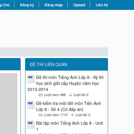
g Chủ
Đăng ký
Đăng nhập
Upload
Liên hệ
ĐỀ THI LIÊN QUAN
Đề thi môn Tiếng Anh Lớp 8 - Kỳ thi
học sinh giỏi cấp Huyện năm học
2013-2014
Lượt xem: 998
Lượt tải: 0
Đề kiểm tra một tiết môn Tiến Anh
Lớp 8 - Số 4 (Có đáp án)
Lượt xem: 1110
Lượt tải: 0
Bài tập môn Tiếng Anh Lớp 8 - Unit
1