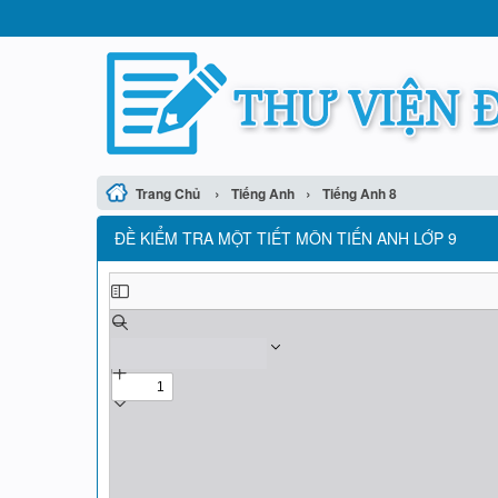
›
›
Trang Chủ
Tiếng Anh
Tiếng Anh 8
ĐỀ KIỂM TRA MỘT TIẾT MÔN TIẾN ANH LỚP 9