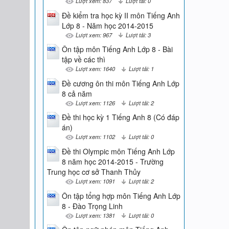
Lượt xem: 837
Lượt tải: 0
Đề kiểm tra học kỳ II môn Tiếng Anh
Lớp 8 - Năm học 2014-2015
Lượt xem: 967
Lượt tải: 3
Ôn tập môn Tiếng Anh Lớp 8 - Bài
tập về các thì
Lượt xem: 1640
Lượt tải: 1
Đề cương ôn thi môn Tiếng Anh Lớp
8 cả năm
Lượt xem: 1126
Lượt tải: 2
Đề thi học kỳ 1 Tiếng Anh 8 (Có đáp
án)
Lượt xem: 1102
Lượt tải: 0
Đề thi Olympic môn Tiếng Anh Lớp
8 năm học 2014-2015 - Trường
Trung học cơ sở Thanh Thủy
Lượt xem: 1091
Lượt tải: 2
Ôn tập tổng hợp môn Tiếng Anh Lớp
8 - Đào Trọng Linh
Lượt xem: 1381
Lượt tải: 0