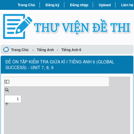
Trang Chủ
Đăng ký
Đăng nhập
Upload
Liên hệ
›
›
Trang Chủ
Tiếng Anh
Tiếng Anh 6
ĐỀ ÔN TẬP KIỂM TRA GIỮA KÌ I TIẾNG ANH 6 (GLOBAL
SUCCESS) - UNIT 7, 8, 9