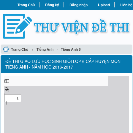
Trang Chủ
Đăng ký
Đăng nhập
Upload
Liên hệ
›
›
Trang Chủ
Tiếng Anh
Tiếng Anh 6
ĐỀ THI GIAO LƯU HỌC SINH GIỎI LỚP 6 CẤP HUYỆN MÔN
TIẾNG ANH - NĂM HỌC 2016-2017