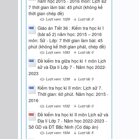
năm học 2015 - 2016 môn: Lịch sử
7 thời gian làm bài: 45 phút (không kể
thời gian chép đề)
Lượt xem: 1029
Lượt tải: 0
Giáo án Tiết 36 : Kiểm tra học kì I
(bài số 2) năm học: 2015 – 2016
môn: Sử - Lớp: 7 thời gian làm bài: 45
phút (không kể thời gian phát, chép đề)
Lượt xem: 1093
Lượt tải: 0
Đề kiểm tra giữa học kì 1 môn Lịch
sử và Địa lí Lớp 7 - Năm học 2022-
2023
Lượt xem: 1238
Lượt tải: 3
Kiểm tra học kì II môn: Lịch sử 7.
Thời gian: 60 phút. Năm học: 2015 -
2016
Lượt xem: 1032
Lượt tải: 0
Đề kiểm tra học kì II môn Lịch sử và
Địa lí Lớp 7 - Năm học 2022-2023 -
Sở GD và ĐT Bắc Ninh (Có đáp án)
Lượt xem: 1934
Lượt tải: 5