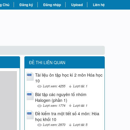
g Chủ
Đăng ký
Đăng nhập
Upload
Liên hệ
ĐỀ THI LIÊN QUAN
Tài liệu ôn tập học kì 2 môn Hóa học
10
Lượt xem: 4255
Lượt tải: 1
Bài tập các nguyên tố nhóm
Halogen (phần 1)
Lượt xem: 1774
Lượt tải: 1
Đề kiểm tra một tiết số 4 môn: Hóa
học khối 10
Lượt xem: 2970
Lượt tải: 5