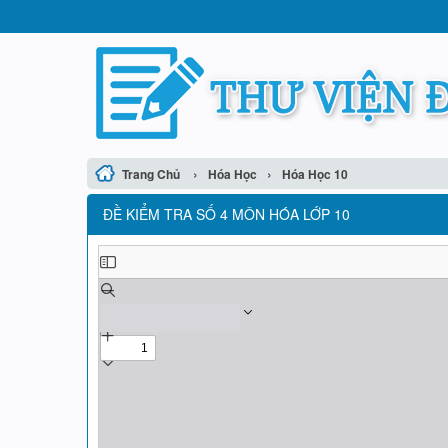
›
›
Trang Chủ
Hóa Học
Hóa Học 10
ĐỀ KIỂM TRA SỐ 4 MÔN HÓA LỚP 10