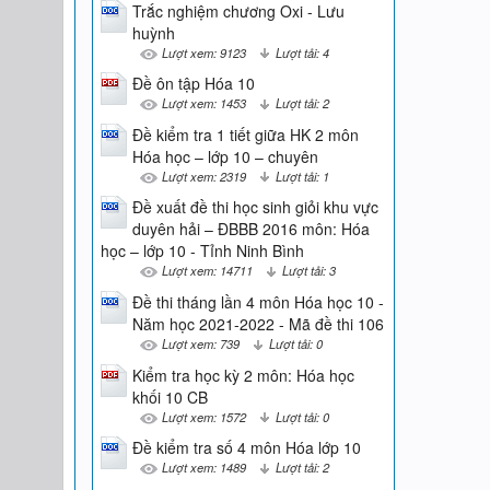
Trắc nghiệm chương Oxi - Lưu
huỳnh
Lượt xem: 9123
Lượt tải: 4
Đề ôn tập Hóa 10
Lượt xem: 1453
Lượt tải: 2
Đề kiểm tra 1 tiết giữa HK 2 môn
Hóa học – lớp 10 – chuyên
Lượt xem: 2319
Lượt tải: 1
Đề xuất đề thi học sinh giỏi khu vực
duyên hải – ĐBBB 2016 môn: Hóa
học – lớp 10 - Tỉnh Ninh Bình
Lượt xem: 14711
Lượt tải: 3
Đề thi tháng lần 4 môn Hóa học 10 -
Năm học 2021-2022 - Mã đề thi 106
Lượt xem: 739
Lượt tải: 0
Kiểm tra học kỳ 2 môn: Hóa học
khối 10 CB
Lượt xem: 1572
Lượt tải: 0
Đề kiểm tra số 4 môn Hóa lớp 10
Lượt xem: 1489
Lượt tải: 2