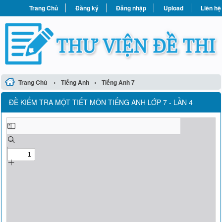
Trang Chủ
Đăng ký
Đăng nhập
Upload
Liên hệ
›
›
Trang Chủ
Tiếng Anh
Tiếng Anh 7
ĐỀ KIỂM TRA MỘT TIẾT MÔN TIẾNG ANH LỚP 7 - LẦN 4