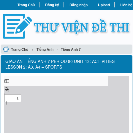
Trang Chủ
Đăng ký
Đăng nhập
Upload
Liên hệ
›
›
Trang Chủ
Tiếng Anh
Tiếng Anh 7
GIÁO ÁN TIẾNG ANH 7 PERIOD 80 UNIT 13: ACTIVITIES -
LESSON 2: A3, A4 – SPORTS