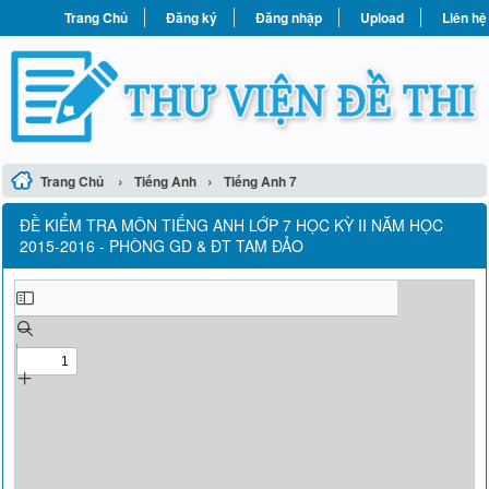
Trang Chủ
Đăng ký
Đăng nhập
Upload
Liên hệ
›
›
Trang Chủ
Tiếng Anh
Tiếng Anh 7
ĐỀ KIỂM TRA MÔN TIẾNG ANH LỚP 7 HỌC KỲ II NĂM HỌC
2015-2016 - PHÒNG GD & ĐT TAM ĐẢO