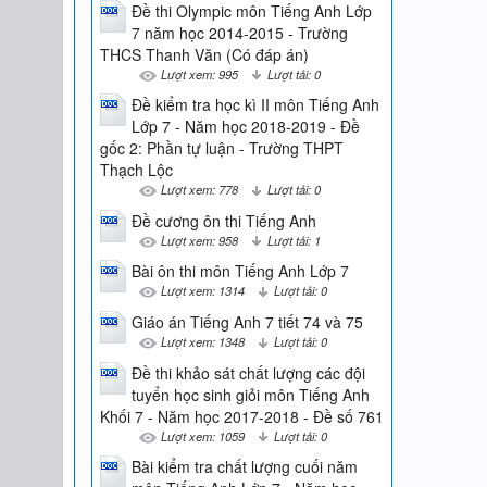
Đề thi Olympic môn Tiếng Anh Lớp
7 năm học 2014-2015 - Trường
THCS Thanh Văn (Có đáp án)
Lượt xem: 995
Lượt tải: 0
Đề kiểm tra học kì II môn Tiếng Anh
Lớp 7 - Năm học 2018-2019 - Đề
gốc 2: Phần tự luận - Trường THPT
Thạch Lộc
Lượt xem: 778
Lượt tải: 0
Đề cương ôn thi Tiếng Anh
Lượt xem: 958
Lượt tải: 1
Bài ôn thi môn Tiếng Anh Lớp 7
Lượt xem: 1314
Lượt tải: 0
Giáo án Tiếng Anh 7 tiết 74 và 75
Lượt xem: 1348
Lượt tải: 0
Đề thi khảo sát chất lượng các đội
tuyển học sinh giỏi môn Tiếng Anh
Khối 7 - Năm học 2017-2018 - Đề số 761
Lượt xem: 1059
Lượt tải: 0
Bài kiểm tra chất lượng cuối năm