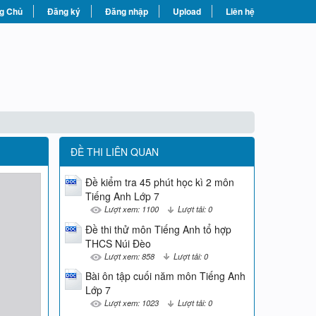
g Chủ
Đăng ký
Đăng nhập
Upload
Liên hệ
ĐỀ THI LIÊN QUAN
Đề kiểm tra 45 phút học kì 2 môn
Tiếng Anh Lớp 7
Lượt xem: 1100
Lượt tải: 0
Đề thi thử môn Tiếng Anh tổ hợp
THCS Núi Đèo
Lượt xem: 858
Lượt tải: 0
Bài ôn tập cuối năm môn Tiếng Anh
Lớp 7
Lượt xem: 1023
Lượt tải: 0