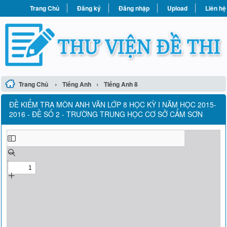
Trang Chủ
Đăng ký
Đăng nhập
Upload
Liên hệ
›
›
Trang Chủ
Tiếng Anh
Tiếng Anh 8
ĐỀ KIỂM TRA MÔN ANH VĂN LỚP 8 HỌC KỲ I NĂM HỌC 2015-
2016 - ĐỀ SỐ 2 - TRƯỜNG TRUNG HỌC CƠ SỞ CẨM SƠN