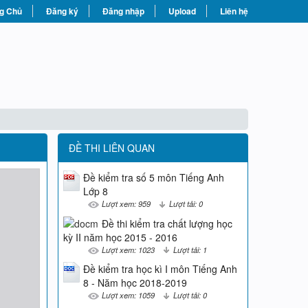
g Chủ
Đăng ký
Đăng nhập
Upload
Liên hệ
ĐỀ THI LIÊN QUAN
Đề kiểm tra số 5 môn Tiếng Anh
Lớp 8
Lượt xem: 959
Lượt tải: 0
Đề thi kiểm tra chất lượng học
kỳ II năm học 2015 - 2016
Lượt xem: 1023
Lượt tải: 1
Đề kiểm tra học kì I môn Tiếng Anh
8 - Năm học 2018-2019
Lượt xem: 1059
Lượt tải: 0