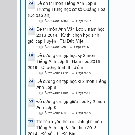
Đề ôn thi môn Tiếng Anh Lớp 8 -
Trường Trung học cơ sở Quảng Hòa
(Có đáp án)
Lượt xem: 1563
Lượt tải: 0
Đề thi môn Anh Văn Lớp 8 năm học
2013-2014 - Kỳ thi chọn học sinh
giỏi cấp Huyện - Tài Đức Việt
Lượt xem: 989
Lượt tải: 0
Đề cương ôn tập học kỳ 2 môn
Tiếng Anh Lớp 8 - Năm học 2018-
2019 - Chương trình thí điểm
Lượt xem: 1112
Lượt tải: 5
Đề cương ôn tập học kì 2 môn Tiếng
Anh Lớp 8
Lượt xem: 1158
Lượt tải: 1
Đề cương ôn tập giữa học kỳ 2 môn
Anh Lớp 8
Lượt xem: 1331
Lượt tải: 5
Tài liệu luyện thi học sinh giỏi môn
Tiếng Anh Lớp 8 năm học 2013-
2014 - Đề số 11 - Đỗ Bình