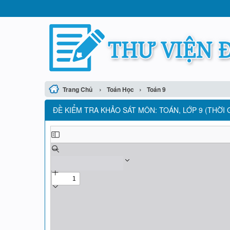
›
›
Trang Chủ
Toán Học
Toán 9
ĐỀ KIỂM TRA KHẢO SÁT MÔN: TOÁN, LỚP 9 (THỜI 