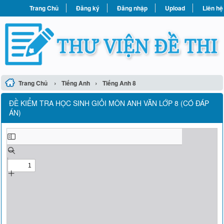
Trang Chủ
Đăng ký
Đăng nhập
Upload
Liên hệ
›
›
Trang Chủ
Tiếng Anh
Tiếng Anh 8
ĐỀ KIỂM TRA HỌC SINH GIỎI MÔN ANH VĂN LỚP 8 (CÓ ĐÁP
ÁN)