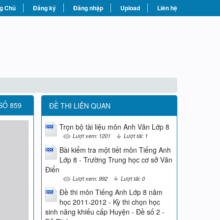
g Chủ
Đăng ký
Đăng nhập
Upload
Liên hệ
SỐ 859
ĐỀ THI LIÊN QUAN
Trọn bộ tài liệu môn Anh Văn Lớp 8
Lượt xem: 1201
Lượt tải: 1
Bài kiểm tra một tiết môn Tiếng Anh
Lớp 8 - Trường Trung học cơ sở Văn
Điển
Lượt xem: 992
Lượt tải: 0
Đề thi môn Tiếng Anh Lớp 8 năm
học 2011-2012 - Kỳ thi chọn học
sinh năng khiếu cấp Huyện - Đề số 2 -