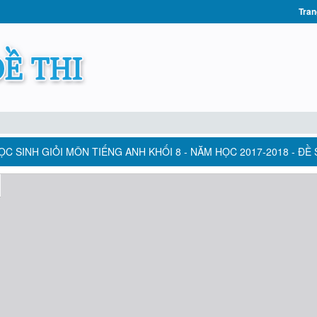
Tran
C SINH GIỎI MÔN TIẾNG ANH KHỐI 8 - NĂM HỌC 2017-2018 - ĐỀ 