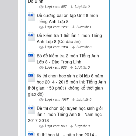
Đỗ Bình
Lượt xem: 857
Lượt tải: 0
Đề cương bài ôn tập Unit 8 môn
Tiếng Anh Lớp 8
Lượt xem: 1288
Lượt tải: 1
Đề kiểm tra 1 tiết lần 1 môn Tiếng
Anh Lớp 8 (Có đáp án)
Lượt xem: 1084
Lượt tải: 0
Bộ đề kiểm tra 2 môn Tiếng Anh
Lớp 8 - Đào Trọng Linh
Lượt xem: 928
Lượt tải: 0
Kỳ thi chọn học sinh giỏi lớp 8 năm
học 2014 - 2015 môn thi: Tiếng Anh
thời gian: 150 phút ( không kể thời gian
giao đề)
Lượt xem: 1067
Lượt tải: 0
Đề thi chọn đội tuyển học sinh giỏi
lần 1 môn Tiếng Anh 9 - Năm học
2017-2018
Lượt xem: 969
Lượt tải: 0
Kì thi học kì I – năm học 2014 -