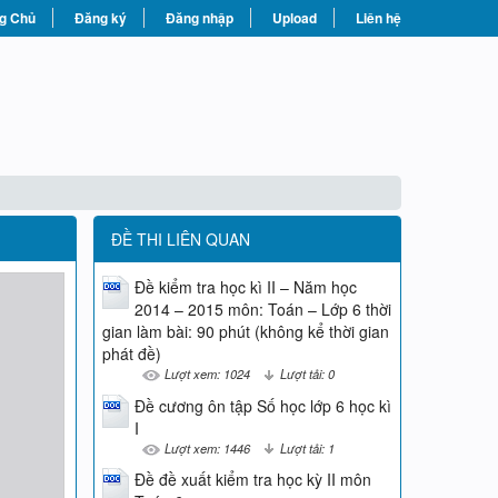
g Chủ
Đăng ký
Đăng nhập
Upload
Liên hệ
ĐỀ THI LIÊN QUAN
Đề kiểm tra học kì II – Năm học
2014 – 2015 môn: Toán – Lớp 6 thời
gian làm bài: 90 phút (không kể thời gian
phát đề)
Lượt xem: 1024
Lượt tải: 0
Đề cương ôn tập Số học lớp 6 học kì
I
Lượt xem: 1446
Lượt tải: 1
Đề đề xuất kiểm tra học kỳ II môn