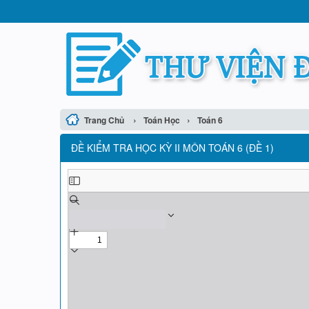
›
›
Trang Chủ
Toán Học
Toán 6
ĐỀ KIỂM TRA HỌC KỲ II MÔN TOÁN 6 (ĐỀ 1)