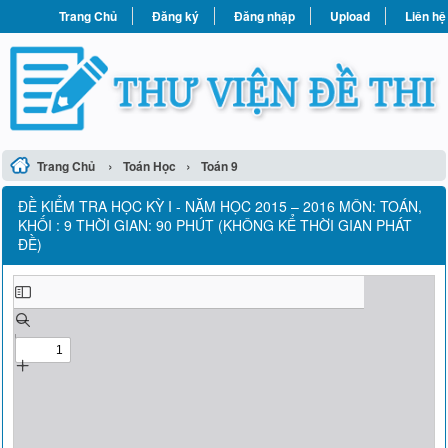
Trang Chủ
Đăng ký
Đăng nhập
Upload
Liên hệ
›
›
Trang Chủ
Toán Học
Toán 9
ĐỀ KIỂM TRA HỌC KỲ I - NĂM HỌC 2015 – 2016 MÔN: TOÁN,
KHỐI : 9 THỜI GIAN: 90 PHÚT (KHÔNG KỂ THỜI GIAN PHÁT
ĐỀ)