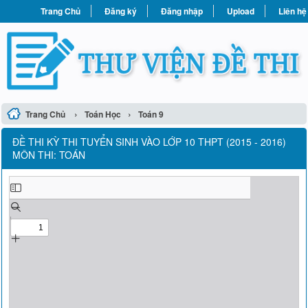
Trang Chủ
Đăng ký
Đăng nhập
Upload
Liên hệ
›
›
Trang Chủ
Toán Học
Toán 9
ĐỀ THI KỲ THI TUYỂN SINH VÀO LỚP 10 THPT (2015 - 2016)
MÔN THI: TOÁN