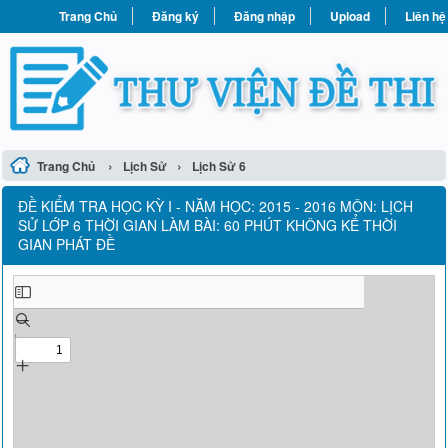
Trang Chủ
Đăng ký
Đăng nhập
Upload
Liên hệ
›
›
Trang Chủ
Lịch Sử
Lịch Sử 6
ĐỀ KIỂM TRA HỌC KỲ I - NĂM HỌC: 2015 - 2016 MÔN: LỊCH
SỬ LỚP 6 THỜI GIAN LÀM BÀI: 60 PHÚT KHÔNG KỂ THỜI
GIAN PHÁT ĐỀ