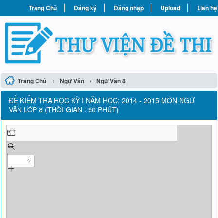
Trang Chủ
Đăng ký
Đăng nhập
Upload
Liên hệ
›
›
Trang Chủ
Ngữ Văn
Ngữ Văn 8
ĐỀ KIỂM TRA HỌC KỲ I NĂM HỌC: 2014 - 2015 MÔN NGỮ
VĂN LỚP 8 (THỜI GIAN : 90 PHÚT)