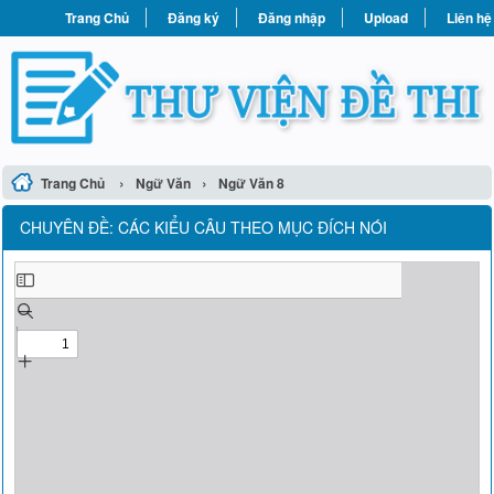
Trang Chủ
Đăng ký
Đăng nhập
Upload
Liên hệ
›
›
Trang Chủ
Ngữ Văn
Ngữ Văn 8
CHUYÊN ĐỀ: CÁC KIỂU CÂU THEO MỤC ĐÍCH NÓI