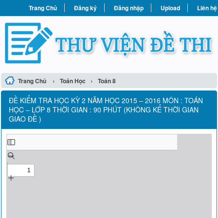
Trang Chủ
Đăng ký
Đăng nhập
Upload
Liên hệ
›
›
Trang Chủ
Toán Học
Toán 8
ĐỀ KIỂM TRA HỌC KỲ 2 NĂM HỌC 2015 – 2016 MÔN : TOÁN
HỌC – LỚP 8 THỜI GIAN : 90 PHÚT (KHÔNG KỂ THỜI GIAN
GIAO ĐỀ )