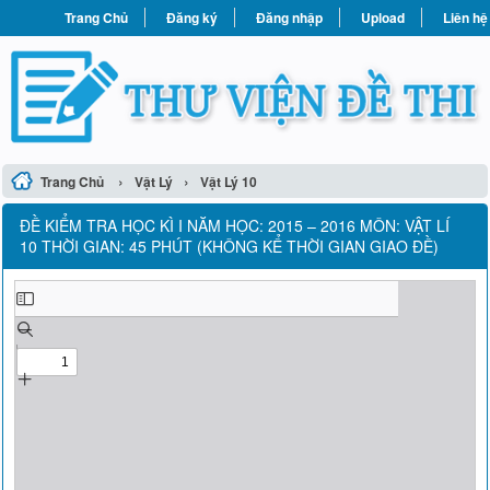
Trang Chủ
Đăng ký
Đăng nhập
Upload
Liên hệ
›
›
Trang Chủ
Vật Lý
Vật Lý 10
ĐỀ KIỂM TRA HỌC KÌ I NĂM HỌC: 2015 – 2016 MÔN: VẬT LÍ
10 THỜI GIAN: 45 PHÚT (KHÔNG KỂ THỜI GIAN GIAO ĐỀ)