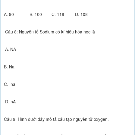
A. 90 B. 100 C. 118 D. 108
Câu 8: Nguyên tố Sodium có kí hiệu hóa học là
A. NA
B. Na
C. na
D. nA
Câu 9: Hình dưới đây mô tả cấu tạo nguyên tử oxygen.