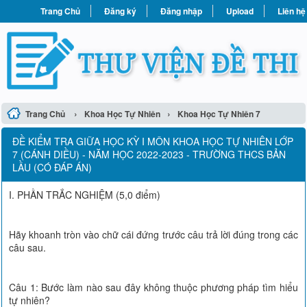
Trang Chủ
Đăng ký
Đăng nhập
Upload
Liên hệ
›
›
Trang Chủ
Khoa Học Tự Nhiên
Khoa Học Tự Nhiên 7
ĐỀ KIỂM TRA GIỮA HỌC KỲ I MÔN KHOA HỌC TỰ NHIÊN LỚP
7 (CÁNH DIỀU) - NĂM HỌC 2022-2023 - TRƯỜNG THCS BẢN
LẦU (CÓ ĐÁP ÁN)
I. PHẦN TRẮC NGHIỆM (5,0 điểm)
Hãy khoanh tròn vào chữ cái đứng trước câu trả lời đúng trong các
câu sau.
Câu 1: Bước làm nào sau đây không thuộc phương pháp tìm hiểu
tự nhiên?