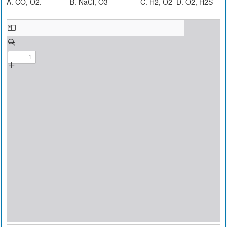
A. CO, O2. B. NaCl, O3 C. H2, O2 D. O2, H2S