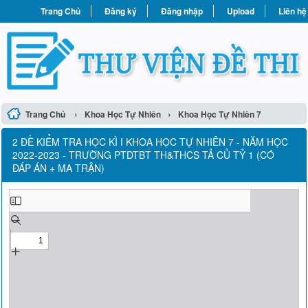
Trang Chủ
Đăng ký
Đăng nhập
Upload
Liên hệ
›
›
Trang Chủ
Khoa Học Tự Nhiên
Khoa Học Tự Nhiên 7
2 ĐỀ KIỂM TRA HỌC KÌ I KHOA HỌC TỰ NHIÊN 7 - NĂM HỌC
2022-2023 - TRƯỜNG PTDTBT TH&THCS TẢ CỦ TỶ 1 (CÓ
ĐÁP ÁN + MA TRẬN)