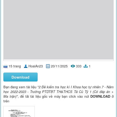
15 trang
HoaiAn23
20/11/2025
333
1
Download
Bạn đang xem tài liệu
"2 Đề kiểm tra học kì I Khoa học tự nhiên 7 - Năm
học 2022-2023 - Trường PTDTBT TH&THCS Tả Củ Tỷ 1 (Có đáp án +
Ma trận)"
, để tải tài liệu gốc về máy bạn click vào nút
DOWNLOAD
ở
trên