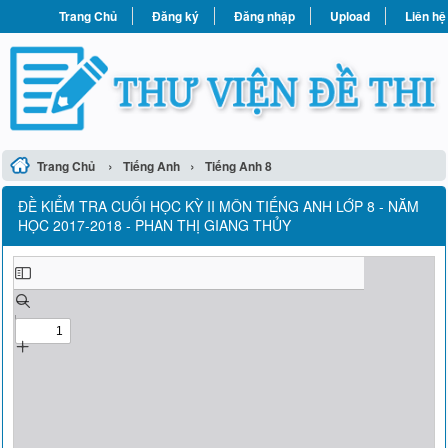
Trang Chủ
Đăng ký
Đăng nhập
Upload
Liên hệ
›
›
Trang Chủ
Tiếng Anh
Tiếng Anh 8
ĐỀ KIỂM TRA CUỐI HỌC KỲ II MÔN TIẾNG ANH LỚP 8 - NĂM
HỌC 2017-2018 - PHAN THỊ GIANG THỦY