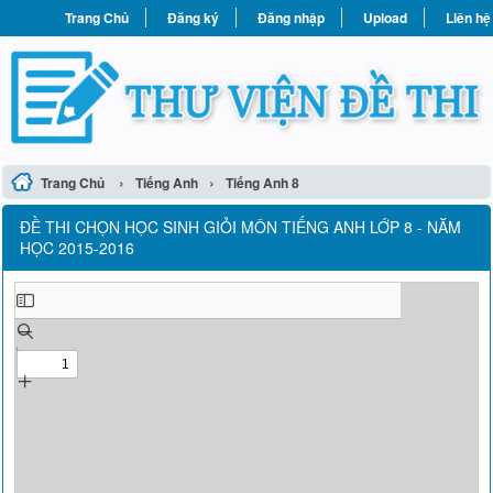
Trang Chủ
Đăng ký
Đăng nhập
Upload
Liên hệ
›
›
Trang Chủ
Tiếng Anh
Tiếng Anh 8
ĐỀ THI CHỌN HỌC SINH GIỎI MÔN TIẾNG ANH LỚP 8 - NĂM
HỌC 2015-2016