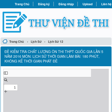
Trang Chủ
Đăng ký
Đăng nhập
Upload
Liên hệ
›
›
Trang Chủ
Lịch Sử
Lịch Sử 12
ĐỀ KIỂM TRA CHẤT LƯỢNG ÔN THI THPT QUỐC GIA LẦN 5
NĂM 2016 MÔN: LỊCH SỬ THỜI GIAN LÀM BÀI: 180 PHÚT,
KHÔNG KỂ THỜI GIAN PHÁT ĐỀ