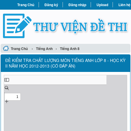
Trang Chủ
Đăng ký
Đăng nhập
Upload
Liên hệ
›
›
Trang Chủ
Tiếng Anh
Tiếng Anh 8
ĐỀ KIỂM TRA CHẤT LƯỢNG MÔN TIẾNG ANH LỚP 8 - HỌC KỲ
II NĂM HỌC 2012-2013 (CÓ ĐÁP ÁN)