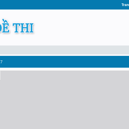
Tran
 7