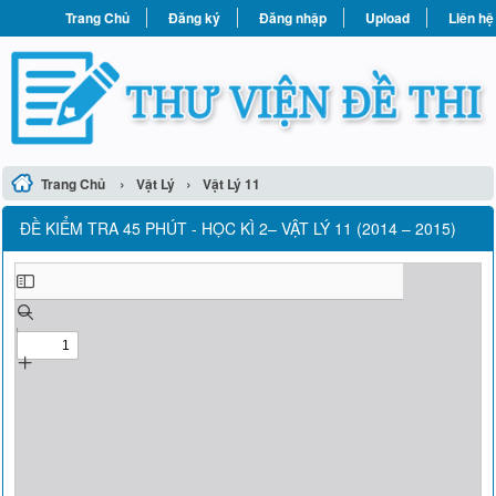
Trang Chủ
Đăng ký
Đăng nhập
Upload
Liên hệ
›
›
Trang Chủ
Vật Lý
Vật Lý 11
ĐỀ KIỂM TRA 45 PHÚT - HỌC KÌ 2– VẬT LÝ 11 (2014 – 2015)