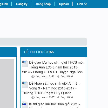
g Chủ
Đăng ký
Đăng nhập
Upload
Liên hệ
ĐỀ THI LIÊN QUAN
Đề giao lưu học sinh giỏi THCS môn
Tiếng Anh Lớp 8 năm học 2013-
2014 - Phòng GD & ĐT Huyện Nga Sơn
Lượt xem: 1186
Lượt tải: 0
Đề khảo sát học sinh giỏi Anh 8 -
Vòng 3 - Năm học 2016-2017 -
Trường THCS Phạm Huy Quang
Lượt xem: 1005
Lượt tải: 0
Kì thi giao lưu học sinh giỏi cụm -