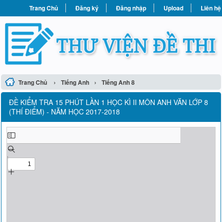
Trang Chủ
Đăng ký
Đăng nhập
Upload
Liên hệ
›
›
Trang Chủ
Tiếng Anh
Tiếng Anh 8
ĐỀ KIỂM TRA 15 PHÚT LẦN 1 HỌC KÌ II MÔN ANH VĂN LỚP 8
(THÍ ĐIỂM) - NĂM HỌC 2017-2018