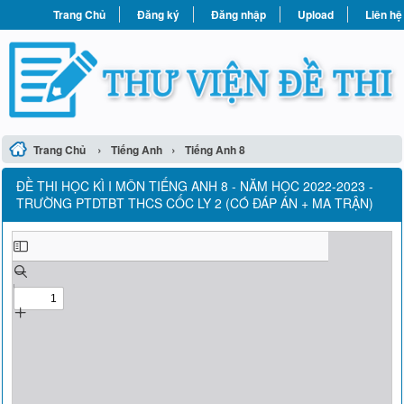
Trang Chủ
Đăng ký
Đăng nhập
Upload
Liên hệ
›
›
Trang Chủ
Tiếng Anh
Tiếng Anh 8
ĐỀ THI HỌC KÌ I MÔN TIẾNG ANH 8 - NĂM HỌC 2022-2023 -
TRƯỜNG PTDTBT THCS CỐC LY 2 (CÓ ĐÁP ÁN + MA TRẬN)