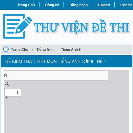
Trang Chủ
Đăng ký
Đăng nhập
Upload
Liên hệ
›
›
Trang Chủ
Tiếng Anh
Tiếng Anh 8
ĐỀ KIỂM TRA 1 TIẾT MÔN TIẾNG ANH LỚP 8 - ĐỀ 1