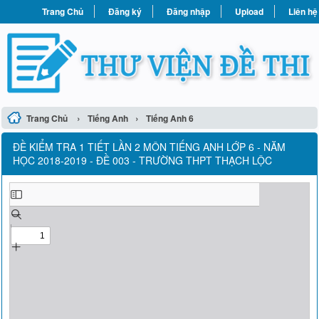
Trang Chủ
Đăng ký
Đăng nhập
Upload
Liên hệ
›
›
Trang Chủ
Tiếng Anh
Tiếng Anh 6
ĐỀ KIỂM TRA 1 TIẾT LẦN 2 MÔN TIẾNG ANH LỚP 6 - NĂM
HỌC 2018-2019 - ĐỀ 003 - TRƯỜNG THPT THẠCH LỘC