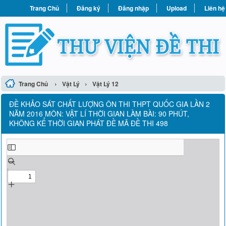
Trang Chủ
Đăng ký
Đăng nhập
Upload
Liên hệ
›
›
Trang Chủ
Vật Lý
Vật Lý 12
ĐỀ KHẢO SÁT CHẤT LƯỢNG ÔN THI THPT QUỐC GIA LẦN 2
NĂM 2016 MÔN: VẬT LÍ THỜI GIAN LÀM BÀI: 90 PHÚT,
KHÔNG KỂ THỜI GIAN PHÁT ĐỀ MÃ ĐỀ THI 498