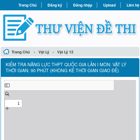
Trang Chủ
Đăng ký
Đăng nhập
Upload
Liên hệ
›
›
Trang Chủ
Vật Lý
Vật Lý 12
KIỂM TRA NĂNG LỰC THPT QUỐC GIA LẦN I MÔN: VẬT LÝ
THỜI GIAN: 90 PHÚT (KHÔNG KỂ THỜI GIAN GIAO ĐỀ)