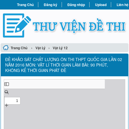
Trang Chủ
Đăng ký
Đăng nhập
Upload
Liên hệ
›
›
Trang Chủ
Vật Lý
Vật Lý 12
ĐỀ KHẢO SÁT CHẤT LƯỢNG ÔN THI THPT QUỐC GIA LẦN 02
NĂM 2016 MÔN: VẬT LÍ THỜI GIAN LÀM BÀI: 90 PHÚT,
KHÔNG KỂ THỜI GIAN PHÁT ĐỀ