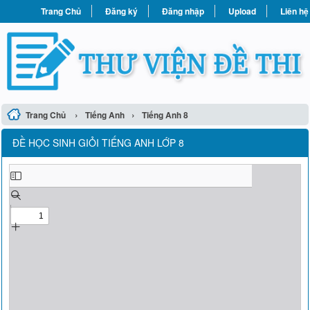
Trang Chủ
Đăng ký
Đăng nhập
Upload
Liên hệ
›
›
Trang Chủ
Tiếng Anh
Tiếng Anh 8
ĐỀ HỌC SINH GIỎI TIẾNG ANH LỚP 8