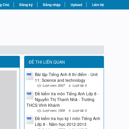
g Chủ
Đăng ký
Đăng nhập
Upload
Liên hệ
ĐỀ THI LIÊN QUAN
Bài tập Tiếng Anh 8 thí điểm - Unit
11: Science and technology
Lượt xem: 2027
Lượt tải: 0
Đề kiểm tra môn Tiếng Anh Lớp 8 -
Nguyễn Thị Thanh Nhã - Trường
THCS Vĩnh Khánh
Lượt xem: 1009
Lượt tải: 0
Đề kiểm tra học kỳ I môn Tiếng Anh
Lớp 8 - Năm học 2012-2013