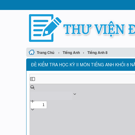
›
›
Trang Chủ
Tiếng Anh
Tiếng Anh 8
ĐỀ KIỂM TRA HỌC KỲ II MÔN TIẾNG ANH KHỐI 8 