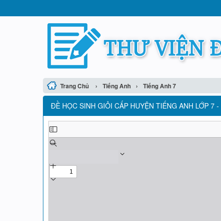
›
›
Trang Chủ
Tiếng Anh
Tiếng Anh 7
ĐỀ HỌC SINH GIỎI CẤP HUYỆN TIẾNG ANH LỚP 7 -