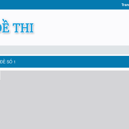
Tran
 ĐỀ SỐ 1