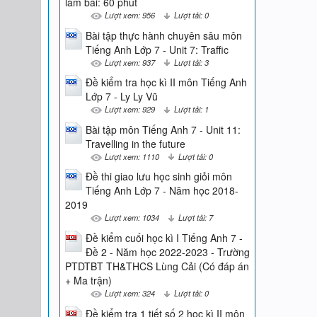
làm bài: 60 phút
Lượt xem: 956
Lượt tải: 0
Bài tập thực hành chuyên sâu môn
Tiếng Anh Lớp 7 - Unit 7: Traffic
Lượt xem: 937
Lượt tải: 3
Đề kiểm tra học kì II môn Tiếng Anh
Lớp 7 - Ly Ly Vũ
Lượt xem: 929
Lượt tải: 1
Bài tập môn Tiếng Anh 7 - Unit 11:
Travelling in the future
Lượt xem: 1110
Lượt tải: 0
Đề thi giao lưu học sinh giỏi môn
Tiếng Anh Lớp 7 - Năm học 2018-
2019
Lượt xem: 1034
Lượt tải: 7
Đề kiểm cuối học kì I Tiếng Anh 7 -
Đề 2 - Năm học 2022-2023 - Trường
PTDTBT TH&THCS Lùng Cải (Có đáp án
+ Ma trận)
Lượt xem: 324
Lượt tải: 0
Đề kiểm tra 1 tiết số 2 học kì II môn