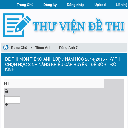
Trang Chủ
Đăng ký
Đăng nhập
Upload
Liên hệ
›
›
Trang Chủ
Tiếng Anh
Tiếng Anh 7
ĐỀ THI MÔN TIẾNG ANH LỚP 7 NĂM HỌC 2014-2015 - KỲ THI
CHỌN HỌC SINH NĂNG KHIẾU CẤP HUYỆN - ĐỀ SỐ 6 - ĐỖ
BÌNH