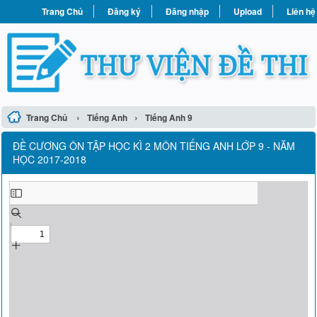
Trang Chủ
Đăng ký
Đăng nhập
Upload
Liên hệ
›
›
Trang Chủ
Tiếng Anh
Tiếng Anh 9
ĐỀ CƯƠNG ÔN TẬP HỌC KÌ 2 MÔN TIẾNG ANH LỚP 9 - NĂM
HỌC 2017-2018